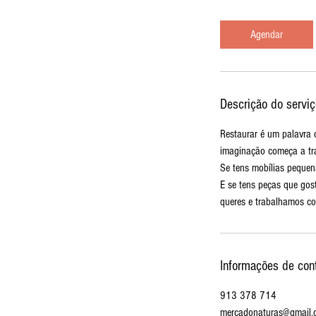
m
i
Agendar
n
Descrição do serviç
Restaurar é um palavra
imaginação começa a tra
Se tens mobílias pequen
E se tens peças que gost
queres e trabalhamos con
Informações de con
913 378 714
mercadonaturas@gmail.