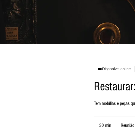
Disponível online
Restaurar
Tem mobílias e peças qu
30 min
3
Reunião 
0