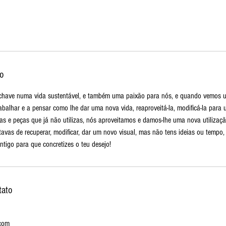
o
 chave numa vida sustentável, e também uma paixão para nós, e quando vemos 
balhar e a pensar como lhe dar uma nova vida, reaproveitá-la, modificá-la para 
as e peças que já não utilizas, nós aproveitamos e damos-lhe uma nova utilizaçã
avas de recuperar, modificar, dar um novo visual, mas não tens ideias ou tempo,
tigo para que concretizes o teu desejo!
tato
com