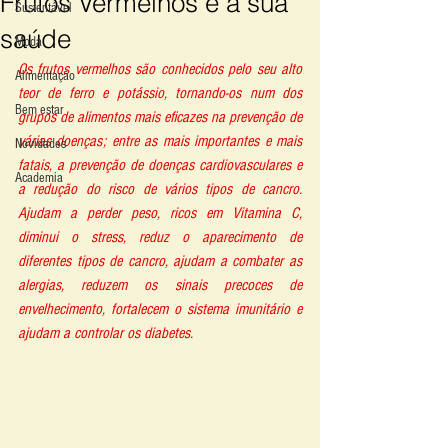
Frutos Vermelhos e a sua
Sustentável
saúde
Moda
Os frutos vermelhos são conhecidos pelo seu alto 
Alimentação
teor de ferro e potássio, tornando-os num dos 
Bem estar
grupos de alimentos mais eficazes na prevenção de 
várias doenças; entre as mais importantes e mais 
Novidades
fatais, a prevenção de doenças cardiovasculares e 
Academia
a redução do risco de vários tipos de cancro. 
Ajudam a perder peso, ricos em Vitamina C, 
diminui o stress, reduz o aparecimento de 
diferentes tipos de cancro, ajudam a combater as 
alergias, reduzem os sinais precoces de 
envelhecimento, fortalecem o sistema imunitário e 
ajudam a controlar os diabetes.