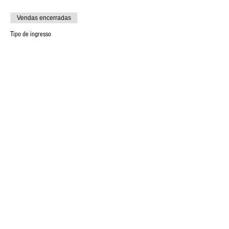
Vendas encerradas
Tipo de ingresso
Inscrição
Mais informações
Preço
10,00 €
Compartilhe esse evento