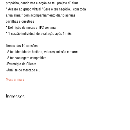
propósito, dando voz e acção ao teu projeto d´alma

* Acesso ao grupo virtual “Gere o teu negócio… com toda 
a tua alma!” com acompanhamento diário às tuas 
partilhas e questões

* Definição de metas e TPC semanal

Temas das 10 sessões:

- A tua identidade: história, valores, missão e marca

- A tua vantagem competitiva

- Estratégia de Cliente

- Análise de mercado e…
Mostrar mais
Ingressos
Vendas encerradas
Tipo de ingresso