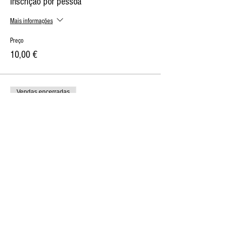
Inscrição por pessoa
Mais informações
Preço
10,00 €
Vendas encerradas
Tipo de ingresso
Inscrição por casal
Mais informações
Preço
15,00 €