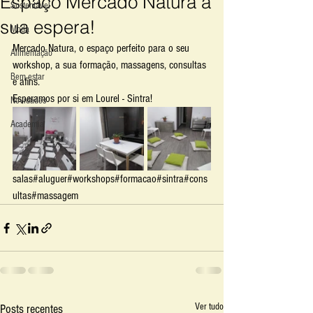
Espaço Mercado Natura á
Sustentável
sua espera!
Moda
Mercado Natura, o espaço perfeito para o seu 
Alimentação
workshop, a sua formação, massagens, consultas 
Bem estar
e afins.
Esperamos por si em Lourel - Sintra!
Novidades
Academia
salas#aluguer#workshops#formacao#sintra#cons
ultas#massagem
Ver tudo
Posts recentes