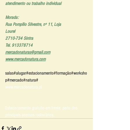
atendimento ou trabalho individual 
Morada:
Rua Pompílio Silvestre, nº 11, Loja
Lourel
2710-734 Sintra
Tel. 913378714
mercadonaturas@gmail.com
www.mercadonatura.com
salas#alugar#estacionamento#formação#worksho
p#mercado#natura#
www.mercadonatura.pt
Estacionamento gratuito em frente, perto dos 
principais acessos rodoviários.