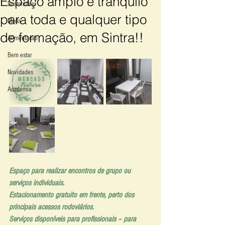
Espaço amplo e tranquilo
Sustentável
para toda e qualquer tipo
Moda
de formação, em Sintra!!
Alimentação
Bem estar
Novidades
Academia
Espaço para realizar encontros de grupo ou 
serviços individuais. 
Estacionamento gratuito em frente, perto dos 
principais acessos rodoviários.
Serviços disponíveis para profissionais – para 