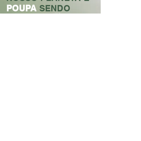
POUPA
SENDO
SUSTENTÀVEL
Compra produtos bio, de
produtores locais, desde
alimentação a decoração, à
distância de um click.
SABE MAIS
És produtor ou distribuidor
de produtos bio e
sustentáveis,
JUNTA-TE A NÓS
Queres que o teu negócio seja
mais sustentável, temos
condições especiais,