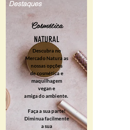
Destaques
Cosmética
NATURAL
Descubra no
Mercado Natura as
nossas opções
de cosmética e
maquilhagem
vegan
e
amiga do ambiente.
Faça a sua parte!
Diminua facilmente
a sua